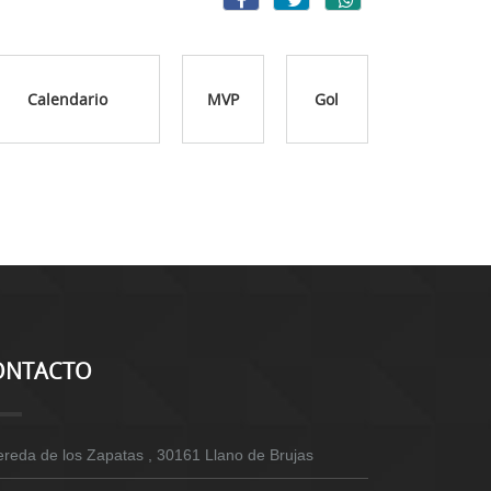
Calendario
MVP
Gol
ONTACTO
ereda de los Zapatas , 30161 Llano de Brujas