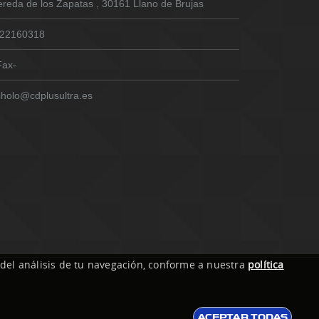
ereda de los Zapatas , 30161 Llano de Brujas
22160318
Fax-
cholo@cdplusultra.es
 del análisis de tu navegación, conforme a nuestra
política
ACEPTAR TODAS