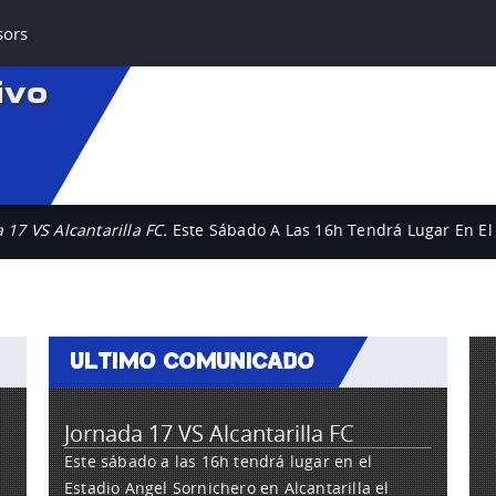
sors
ivo
 17 VS Alcantarilla FC.
Este Sábado A Las 16h Tendrá Lugar En El 
ULTIMO COMUNICADO
Jornada 17 VS Alcantarilla FC
Este sábado a las 16h tendrá lugar en el
Estadio Angel Sornichero en Alcantarilla el